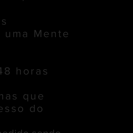
es
m uma Mente
48 horas
mas que
esso do