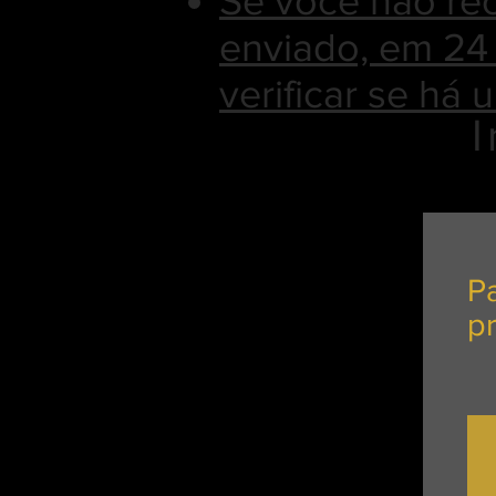
Se você não re
enviado, em 24 
verificar se há 
Pa
p