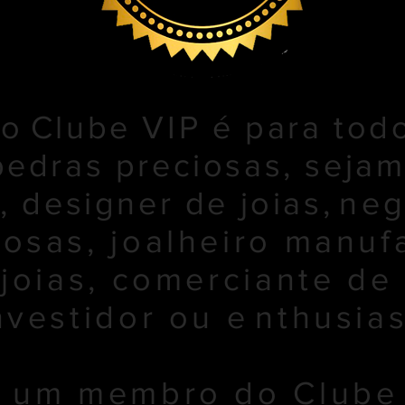
ao
Clube VIP é para tod
edras preciosas, seja
, designer de joias,
neg
osas, joalheiro manufa
 joias, comerciante de
nvestidor ou e
nthusia
r um membro do Clube 