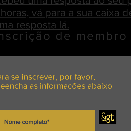
cebeu uma resposta ao seu 
horas, vá para a sua caixa 
uma resposta lá.
Inscrição de membro
ra se inscrever, por favor,
reencha as informações abaixo
&gt;