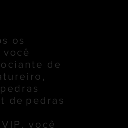
os os
m você
ociante de
tureiro,
 pedras
st de
pedras
VIP, você