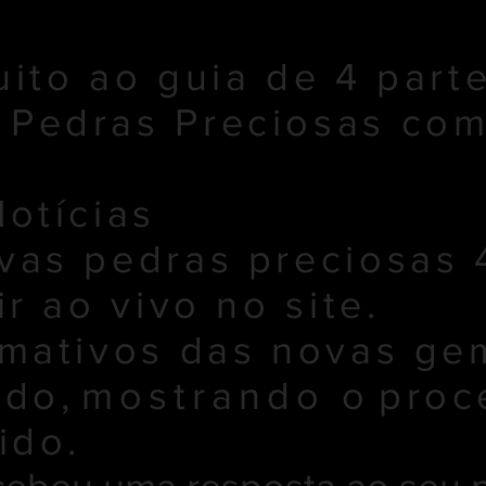
ito ao guia de 4 part
 Pedras Preciosas co
otícias
vas pedras preciosas 
ir ao vivo no site.
rmativos das novas ge
ndo,
mostrando o
proc
ido.